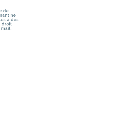
re de
nant ne
ses à des
 droit
 mail.