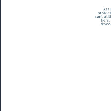
Assu
protec
sont uti
tiers
d’acc